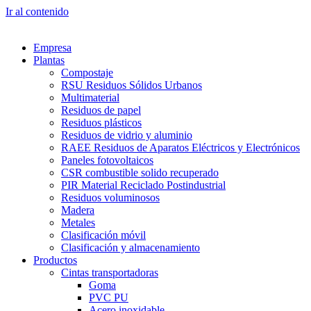
Ir al contenido
Empresa
Plantas
Compostaje
RSU Residuos Sólidos Urbanos
Multimaterial
Residuos de papel
Residuos plásticos
Residuos de vidrio y aluminio
RAEE Residuos de Aparatos Eléctricos y Electrónicos
Paneles fotovoltaicos
CSR combustible solido recuperado
PIR Material Reciclado Postindustrial
Residuos voluminosos
Madera
Metales
Clasificación móvil
Clasificación y almacenamiento
Productos
Cintas transportadoras
Goma
PVC PU
Acero inoxidable