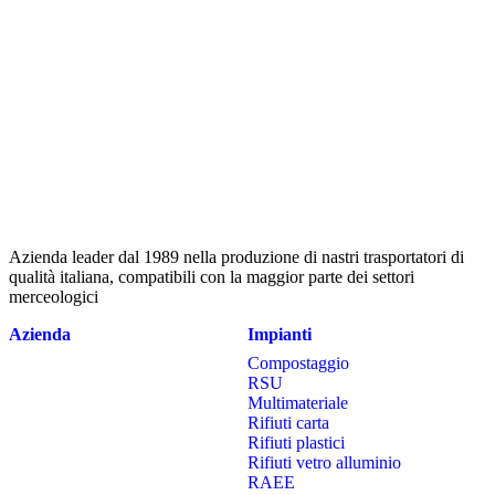
Multimateriale
Rifiuti carta
Rifiuti plastici
Rifiuti vetro alluminio
RAEE
Fotovoltaici
CSS combustibile
PIR
Ingombranti
Legno
Metalli
Cernita mobile
Selezione stoccaggio
Prodotti
Cataloghi
Nastri trasportatori
Vagli Rotanti
Separatori balistici
Alimentatori vibranti
Aprisacco
Correnti indotte
Sistemi dosatori
Sostenibilità
Contatti
Facebook